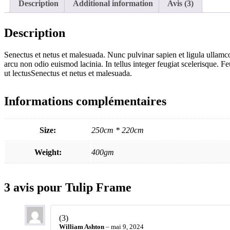
Description
Additional information
Avis (3)
Description
Senectus et netus et malesuada. Nunc pulvinar sapien et ligula ullamc
arcu non odio euismod lacinia. In tellus integer feugiat scelerisque. F
ut lectusSenectus et netus et malesuada.
Informations complémentaires
Size:
250cm * 220cm
Weight:
400gm
3 avis pour
Tulip Frame
(3)
William Ashton
–
mai 9, 2024