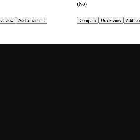
(No)
ck view
Add to wishlist
Compare
Quick view
Add to w