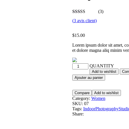
(3)
(
3
avis client)
$
15.00
Lorem ipsum dolor sit amet, con
et dolore magna aliq minim ven
QUANTITY
Add to wishlist
Com
Ajouter au panier
Compare
Add to wishlist
Category:
Women
SKU:
07
Tags:
Indoor
Photography
Studi
Share: