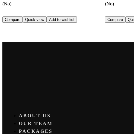
(No)
(No)
Compare
Quick view
Add to wishlist
Compare
Qui
ABOUT US
OUR TEAM
PACKAGES